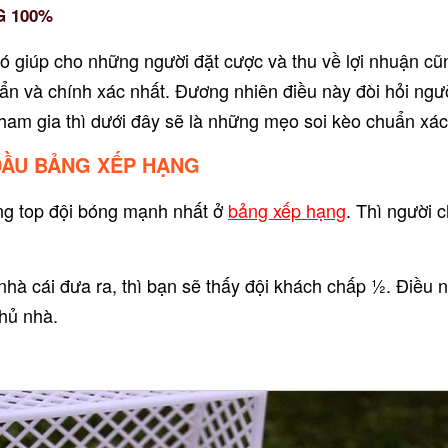
G 100%
nó giúp cho những người đặt cược và thu về lợi nhuận c
ẩn và chính xác nhất. Đương nhiên điều này đòi hỏi ngư
ham gia thì dưới đây sẽ là những mẹo soi kèo chuẩn xác
ĐẦU BẢNG XẾP HẠNG
ong top đội bóng mạnh nhất ở
bảng xếp hạng
. Thì người 
hà cái đưa ra, thì bạn sẽ thấy đội khách chấp ½. Điều 
chủ nhà.