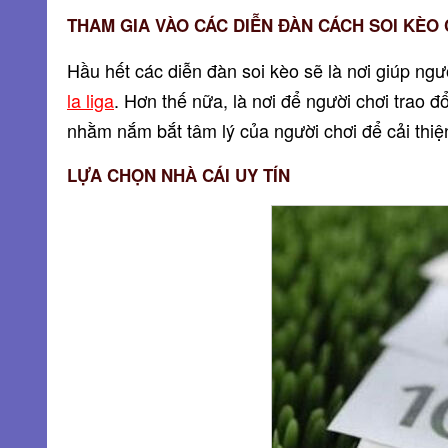
THAM GIA VÀO CÁC DIỄN ĐÀN CÁCH SOI KÈO
Hầu hết các diễn đàn soi kèo sẽ là nơi giúp ng
la liga
. Hơn thế nữa, là nơi để người chơi trao đ
nhằm nắm bắt tâm lý của người chơi để cải thiệ
LỰA CHỌN NHÀ CÁI UY TÍN