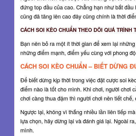
đứng top đầu của cao. Chẳng hạn như bắt đầu là
cũng đã tăng lên cao đây cũng chính là thời điể
CÁCH SOI KÈO CHUẨN THEO DÕI QUÁ TRÌNH 
Bạn nên bỏ ra một ít thời gian để xem lại những
những điểm mạnh, điểm yếu cùng với phong độ t
CÁCH SOI KÈO CHUẨN – BIẾT DỪNG Đ
Để biết dừng kịp thời trong việc đặt cược soi 
điểm nào là tốt cho mình. Khi chơi, người chơi 
chơi càng thua đậm thì người chơi nên tiết chế,
Ngược lại, không vì thắng nhiều lần liên tiếp m
lựa chọn, hãy dừng lại và đánh giá lại. Ngoài r
mình.