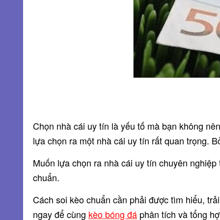
Chọn nhà cái uy tín là yếu tố mà bạn không nên
lựa chọn ra một nhà cái uy tín rất quan trọng. 
Muốn lựa chọn ra nhà cái uy tín chuyên nghiệp 
chuẩn.
Cách soi kèo chuẩn cần phải được tìm hiểu, trải
ngay để cùng
kèo bóng đá
phân tích và tổng hợ