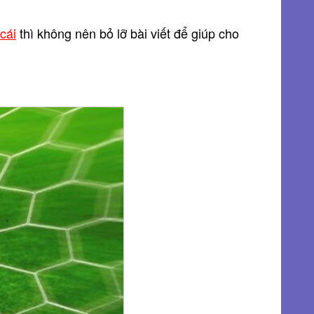
cái
thì không nên bỏ lỡ bài viết để giúp cho