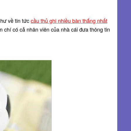
hư về tin tức
cầu thủ ghi nhiều bàn thắng nhất
ậm chí có cả nhân viên của nhà cái đưa thông tin